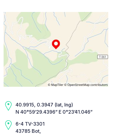
40.9915, 0.3947 (lat, lng)
N 40°59’29.4396” E 0°23’41.046”
6-4 TV-3301
43785 Bot,