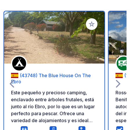
Añadir a tus favorito
(43748) The Blue House On The
(1
Ebro
Este pequeño y precioso camping,
Rossel
enclavado entre árboles frutales, está
Benifa
junto al río Ebro, por lo que es un lugar
autocaravanas D
perfecto para pescar. Ofrece una
del in
variedad de alojamientos y es ideal
especi
para quienes acampan, tienen
acogid