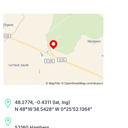
48.2774, -0.4311 (lat, lng)
N 48°16’38.5428” W 0°25’52.1364”
53160 Hambers,