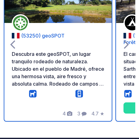
(53250) geoSPOT
(7
Forêt
Descubra este geoSPOT, un lugar
El cam
tranquilo rodeado de naturaleza.
situad
Ubicado en el pueblo de Madré, ofrece
Sarthe
una hermosa vista, aire fresco y
entre 
absoluta calma. Rodeado de campos y
vista 
a dos pasos de un estanque, es el lugar
Descub
perfecto para una estancia relajante en
alojar
el corazón de un entorno preservado.
bosque
Recordatorio: - Recuerde registrar el
4
3
4.7
★
autoca
Fotos
Comentarios
Calificación
geoCode a su llegada - Mi vehículo
insóli
está equipado con instalaciones
carava
sanitarias - ⚠️ ¡No se permiten fogatas
kenya.