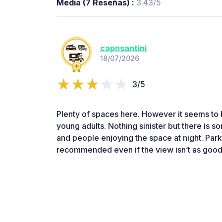
Media (7 Reseñas) :
3.43/5
capnsantini
18/07/2026
3/5
Plenty of spaces here. However it seems to b
young adults. Nothing sinister but there is so
and people enjoying the space at night. Parki
recommended even if the view isn’t as good