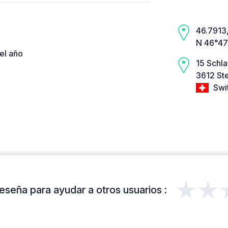
46.7913,
N 46°47
el año
15 Schl
3612 Ste
Swi
★★
eseña para ayudar a otros usuarios :