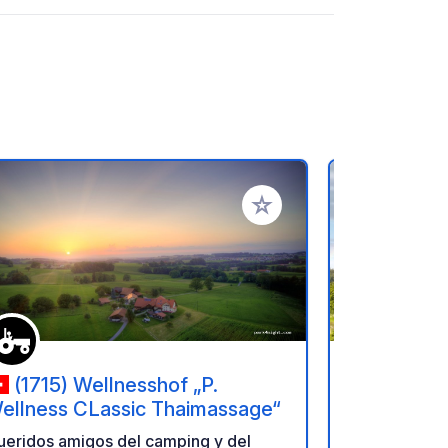
ritos
Añadir a tus favoritos
(1715) Wellnesshof „P.
(3474)
ellness CLassic Thaimassage“
Plaza de ap
ueridos amigos del camping y del