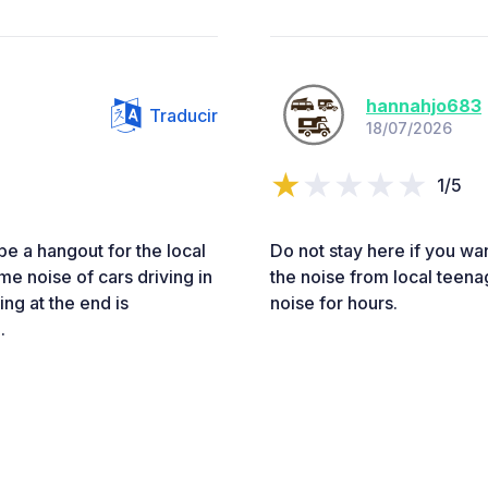
hannahjo683
Traducir
18/07/2026
1/5
e a hangout for the local
Do not stay here if you wan
me noise of cars driving in
the noise from local teen
ng at the end is
noise for hours.
.