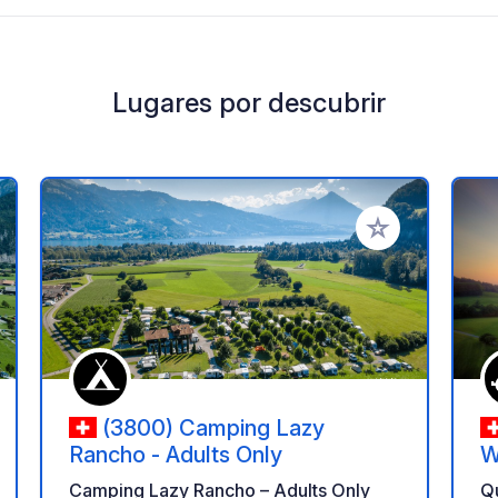
Lugares por descubrir
a tus favoritos
Añadir a tus favo
(3800) Camping Lazy
Rancho - Adults Only
W
Camping Lazy Rancho – Adults Only
Q