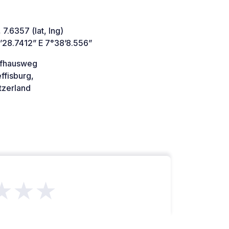
 7.6357 (lat, lng)
’28.7412” E 7°38’8.556”
afhausweg
ffisburg,
tzerland
★★★