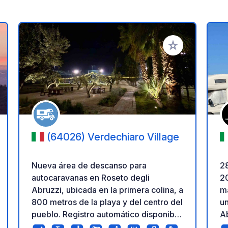
a tus favoritos
Añadir a tus favo
(64026) Verdechiaro Village
Nueva área de descanso para
2
autocaravanas en Roseto degli
2
Abruzzi, ubicada en la primera colina, a
ma
800 metros de la playa y del centro del
un
pueblo. Registro automático disponible
Ab
las 24 horas. Disponemos de
nu