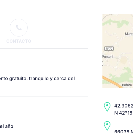
CONTACTO
to gratuito, tranquilo y cerca del
42.3062,
N 42°18
el año
66038 Ma