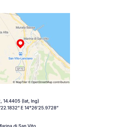
 14.4405 (lat, lng)
’22.1832” E 14°26’25.9728”
rina di San Vito,