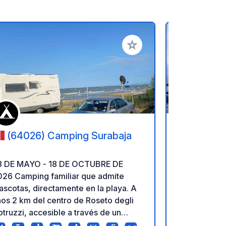
ritos
Añadir a tus favoritos
(64026) Camping Surabaja
(86039
Di San Pie
8 DE MAYO - 18 DE OCTUBRE DE
Zona verde 
026 Camping familiar que admite
coches ubic
scotas, directamente en la playa. A
Termoli (CB)
os 2 km del centro de Roseto degli
Marina di Sa
truzzi, accesible a través de un
electricidad
evo carril bici/peatonal. No solo
centro de T