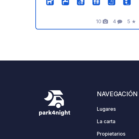
aceite de oliva virgen extra. Relájese
en medio de olivos y viñedos
10
4
5
★
orgánicos, en 33 hectáreas de terreno
Fotos
Comentari
Calif
y en un entorno de total tranquilidad. El
lugar ideal para conectar con la
naturaleza y el silencio, a 20 minutos
de Roseto degli Abruzzi y a 35 minutos
de la sierra del Gran Sasso. UMA
cuenta con reseñas de 5 estrellas en
todas las plataformas donde se
anuncia. Disfrute de la hospitalidad
familiar y de unas vacaciones
NAVEGACIÓN
completas.
Lugares
La carta
Propietarios