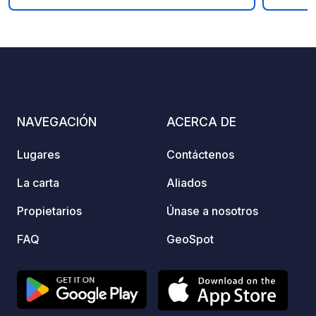
combined with typical local products.
Every day we transform the milk from
our 9 cows into cheese and ice cream
and we raise pigs and chickens for the
production of sausages and eggs:
everything is always available in the
shop or for our buffet
NAVEGACIÓN
ACERCA DE
breakfasts/tastings.
Lugares
Contáctenos
La carta
Aliados
Propietarios
Únase a nosotros
FAQ
GeoSpot