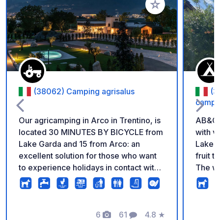
Añadir a tus favorito
(38062) Camping agrisalus
(3
campi
Our agricamping in Arco in Trentino, is
AB&C o
located 30 MINUTES BY BICYCLE from
with v
Lake Garda and 15 from Arco: an
Lake G
excellent solution for those who want
fruit 
to experience holidays in contact with
The we
nature and our animals with
locate
sustainability. A unique experience,
dedicated to rural life, direct contact
with the farming and animal world,
6
61
4.8
★
Fotos
Comentarios
Calificación