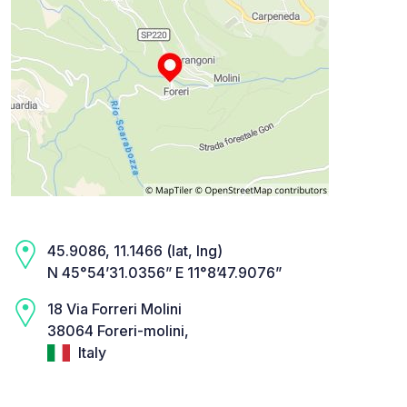
45.9086, 11.1466 (lat, lng)
N 45°54’31.0356” E 11°8’47.9076”
18 Via Forreri Molini
38064 Foreri-molini,
Italy