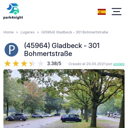
Home
Lugares
(45964) Gladbeck - 301 Bohmertstraße
(45964) Gladbeck - 301
Bohmertstraße
3.38/5
Creado el 20.05.2021 por
ussleo