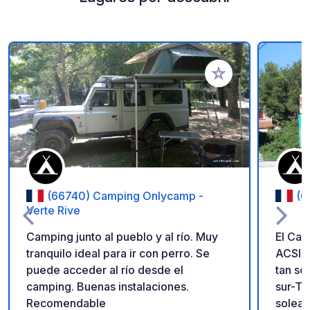
Añadir a tus favorito
(66740) Camping Onlycamp -
(6
Verte Rive
Camping junto al pueblo y al río. Muy
El Cam
tranquilo ideal para ir con perro. Se
ACSI, 
puede acceder al río desde el
tan so
camping. Buenas instalaciones.
sur-Te
Recomendable
solead