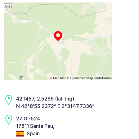
42.1487, 2.5299 (lat, lng)
N 42°8’55.2372” E 2°31’47.7336”
27 GI-524
17811 Santa Pau,
Spain