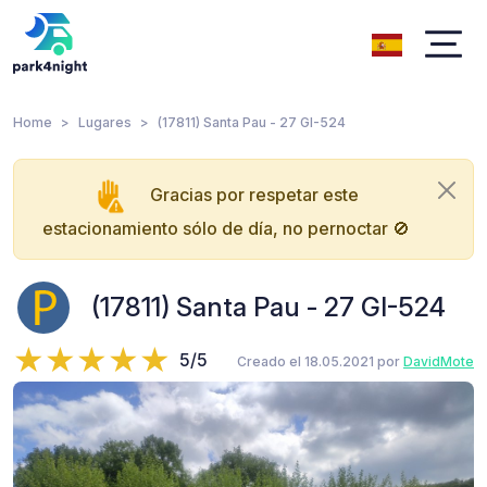
Home
Lugares
(17811) Santa Pau - 27 GI-524
Gracias por respetar este
estacionamiento sólo de día, no pernoctar 🚫
(17811) Santa Pau - 27 GI-524
5/5
Creado el 18.05.2021 por
DavidMote