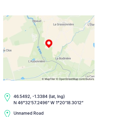
46.5492, -1.3384 (lat, lng)
N 46°32’57.2496” W 1°20’18.3012”
Unnamed Road