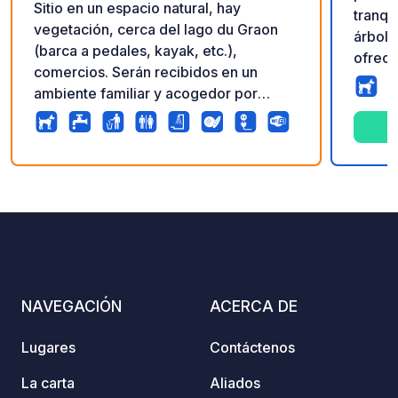
Sitio en un espacio natural, hay
tranqu
vegetación, cerca del lago du Graon
árbole
(barca a pedales, kayak, etc.),
ofrece
comercios. Serán recibidos en un
sus va
ambiente familiar y acogedor por
océano
Quentin, Louane y Sébastien, los
playas
responsables del camping "Ateepeek".
y la t
preser
9
27
4.5
★
ambien
Fotos
Comentarios
Calificación
comod
estrel
revita
NAVEGACIÓN
ACERCA DE
Lugares
Contáctenos
La carta
Aliados