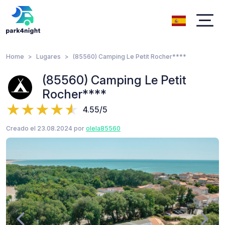
Home
Lugares
(85560) Camping Le Petit Rocher****
(85560) Camping Le Petit
Rocher****
4.55/5
Creado el 23.08.2024 por
olela85560