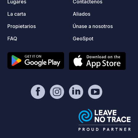
Lugares
Contáctenos
pizzas
casero
La carta
Aliados
Reláje
Propietarios
Únase a nosotros
de un almue
windsu
FAQ
GeoSpot
perfec
enfren
Tranch
navegar a un 
una es
relax,
deport