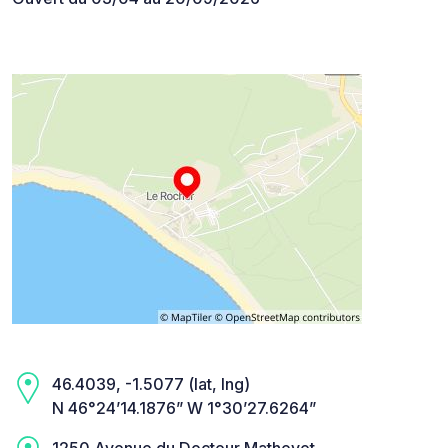
46.4039, -1.5077 (lat, lng)
N 46°24’14.1876” W 1°30’27.6264”
1250 Avenue du Docteur Mathevet