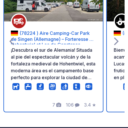
(78224 ) Aire Camping-Car Park
(8
de Singen (Allemagne) – Forteresse de
Hohentwiel et Lac de Constance
¡Descubra el sur de Alemania! Situada
Bienve
al pie del espectacular volcán y de la
acampad
fortaleza medieval de Hohentwiel, esta
Lucas 
moderna área es el campamento base
frutic
perfecto para explorar la ciudad de
en ple
Singen y llegar rápidamente a las
con gr
magníficas orillas del lago de
entre 
Constanza. Disfrute de servicios de
parcel
calidad para su etapa internacional:
7
106
3.4
★
diseñada
Fotos
Comentarios
Calificación
parcelas llanas y estabilizadas,
paz y 
electricidad para cada autocaravana,
natura
Wi-Fi gratuito, área de servicios y
perfec