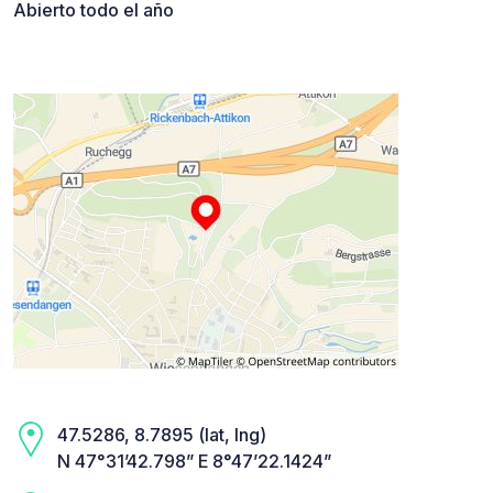
Abierto todo el año
47.5286, 8.7895 (lat, lng)
N 47°31’42.798” E 8°47’22.1424”