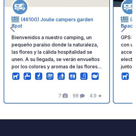
(46100) Joulie campers garden
(4
Spot
Beach 
Bienvenidos a nuestro camping, un
GPS: 
pequeño paraíso donde la naturaleza,
con un
las flores y la cálida hospitalidad se
acceso
unen. A su llegada, se verán envueltos
electr
por los colores y aromas de las flores
junto 
en plena floración, que les brindarán
al ata
paz y relajación. Nuestro camping ha
inmedi
sido diseñado con cariño para
recibirlos con la misma calidez que en
7
98
4.9
★
Fotos
Comentarios
Calificación
casa. Para nosotros, la hospitalidad es
más que un servicio: es una forma de
vida. Queremos que se sientan
cómodos, se relajen, disfruten de
momentos inolvidables y de la