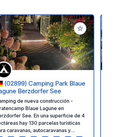
ritos
Añadir a tus favoritos
(02899) Camping Park Blaue
(54101)
agune Berzdorfer See
Minicamp
amping de nueva construcción -
El Stellplat
iratencamp Blaue Lagune en
encuentra en
rzdorfer See. En una superficie de 4
las puertas 
ctáreas hay 130 parcelas turísticas
Gigantes, c
ra caravanas, autocaravanas y
Trutnov, las