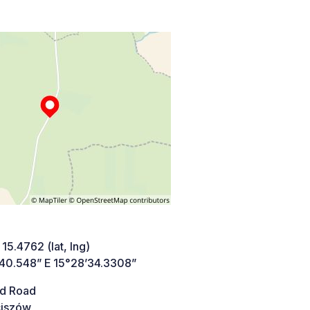
 15.4762 (lat, lng)
’40.548” E 15°28’34.3308”
d Road
iszów,