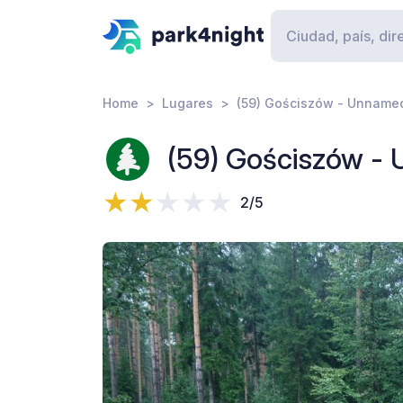
Home
Lugares
(59) Gościszów - Unname
(59) Gościszów -
2/5