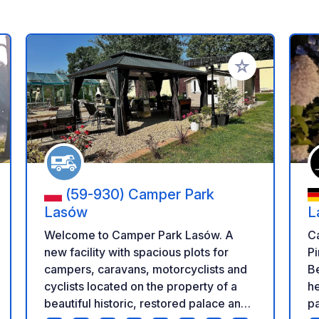
a tus favoritos
Añadir a tus favo
(59-930) Camper Park
Lasów
L
Welcome to Camper Park Lasów. A
C
new facility with spacious plots for
P
campers, caravans, motorcyclists and
Be
cyclists located on the property of a
he
beautiful historic, restored palace and
pa