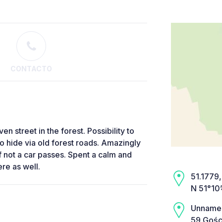
CONTACTO
n street in the forest. Possibility to
to hide via old forest roads. Amazingly
f not a car passes. Spent a calm and
re as well.
51.1779,
N 51°10
Unname
59 Gośc