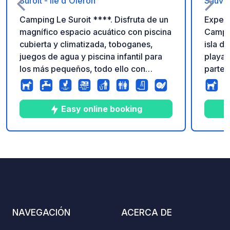
Suroit - Île d'Oléron
Sauvag
Camping Le Suroit ****. Disfruta de un
Experi
magnífico espacio acuático con piscina
Campin
cubierta y climatizada, toboganes,
isla d
juegos de agua y piscina infantil para
playa.
los más pequeños, todo ello con
parte s
acceso directo a la playa. ¡Un entorno
escapa
ideal para grandes y pequeños, para
natura
unas vacaciones inolvidables!
ideal 
Easy online booking
pueblo
silves
de Ré.
10
71
4.1
★
Fotos
Comentarios
Calificación
descub
solead
bebida
NAVEGACIÓN
ACERCA DE