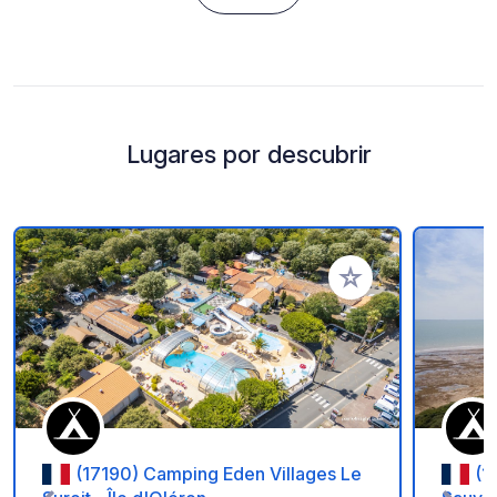
Lugares por descubrir
Añadir a tus favorito
(17190) Camping Eden Villages Le
(1