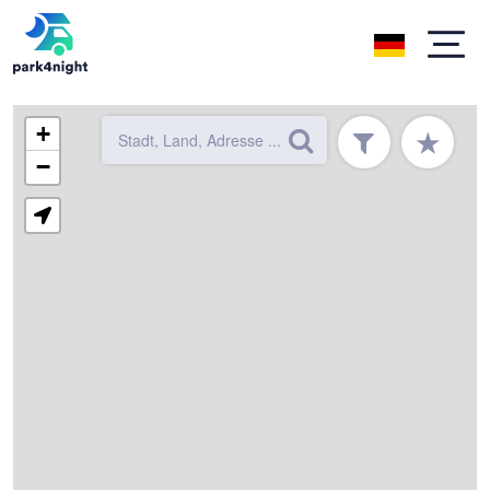
+
★
−