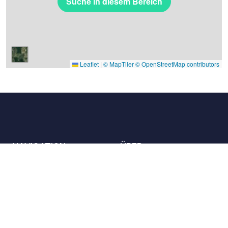
Suche in diesem Bereich
Leaflet
|
© MapTiler
© OpenStreetMap contributors
NAVIGATION
ÜBER
Die Orte
Kontaktieren Sie uns
Die Charta
Partner
Gastgeber
Karriere