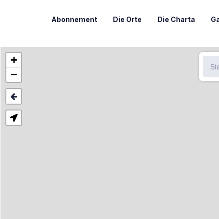
Abonnement
Die Orte
Die Charta
Ga
+
−