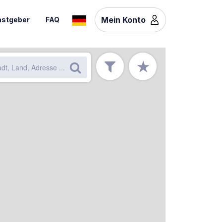
Mein Konto
stgeber
FAQ
★