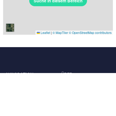
Suche in diesem Bereich
Leaflet
|
© MapTiler
© OpenStreetMap contributors
NAVIGATION
ÜBER
Die Orte
Kontaktieren Sie uns
Die Charta
Partner
Gastgeber
Karriere