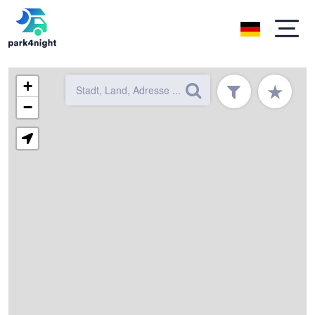
+
★
−