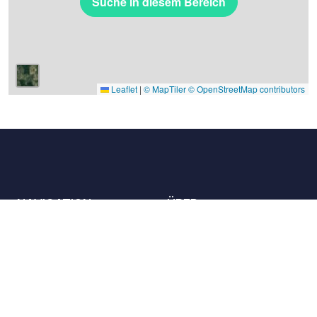
Suche in diesem Bereich
Leaflet
|
© MapTiler
© OpenStreetMap contributors
NAVIGATION
ÜBER
Die Orte
Kontaktieren Sie uns
Die Charta
Partner
Gastgeber
Karriere