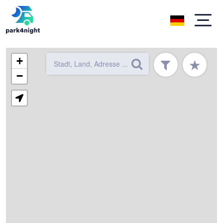
+
★
−