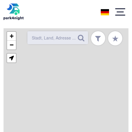
+
★
−