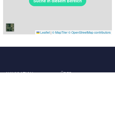
Suche in diesem Bereich
Leaflet
|
© MapTiler
© OpenStreetMap contributors
NAVIGATION
ÜBER
Die Orte
Kontaktieren Sie uns
Die Charta
Partner
Gastgeber
Karriere