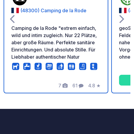
(48300) Camping de la Rode
(4
Camping de la Rode "extrem einfach,
geoSPO
wild und intim zugleich. Nur 22 Plätze,
Felder
aber große Räume. Perfekte sanitäre
naheg
Einrichtungen. Und absolute Stille. Für
Vorgeb
Liebhaber authentischer Natur
ohne F
Vögel 
Zufahr
Straße
7
61
4.8
★
kleine
Fotos
Kommentare
Bewertung
Bäumen
die Ge
Baum). Erinnerung: - Vergesse
nicht,
zu reg
Sanitä