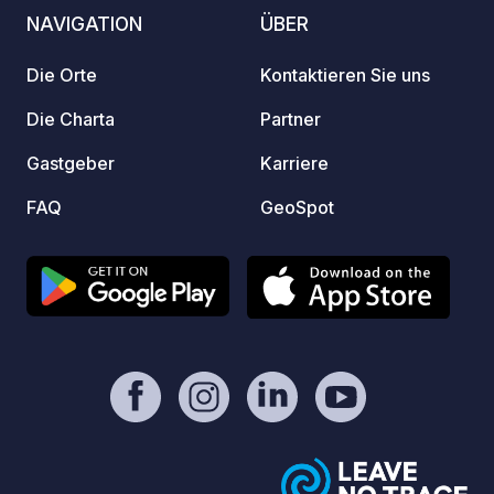
und Gr
NAVIGATION
ÜBER
Spende
https:
Die Orte
Kontaktieren Sie uns
Die Charta
Partner
Gastgeber
Karriere
FAQ
GeoSpot