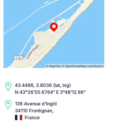
43.4488, 3.8036 (lat, lng)
N 43°26’55.6764” E 3°48’12.96”
136 Avenue d'Ingril
34110 Frontignan,
France