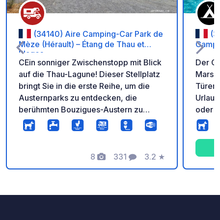
(34140) Aire Camping-Car Park de
(3
Mèze (Hérault) – Étang de Thau et
Campi
Plages
CEin sonniger Zwischenstopp mit Blick
Der C
auf die Thau-Lagune! Dieser Stellplatz
Marsei
bringt Sie in die erste Reihe, um die
Türen 
Austernparks zu entdecken, die
Urlaub
berühmten Bouzigues-Austern zu
oder m
probieren und die Strände von Mèze
Sonne 
zu genießen. Der Yachthafen mit
einem
seinen Restaurants liegt ganz in der
Langue
Nähe. Ein komfortabler Zwischenstopp
8
331
3.2
★
Strand
Fotos
Kommentare
Bewertung
im Süden mit individuellem
Campi
Stromanschluss, kostenlosem WLAN,
und An
Grau- und Schwarzwasser-Entsorgung,
Mülltrennung und automatisiertem
Zugang rund um die Uhr. Zugang zum