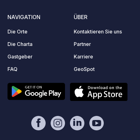
Camping Car Park Netzwerk: 5 €,
lebenslang gültig. Um die Verfügbarkeit
NAVIGATION
ÜBER
in Echtzeit zu prüfen und Ihren
Stellplatz zu reservieren, klicken Sie
Die Orte
Kontaktieren Sie uns
auf den offiziellen Link im Bereich
„Kontakt / Website“ dieser Seite.
Die Charta
Partner
Gastgeber
Karriere
FAQ
GeoSpot