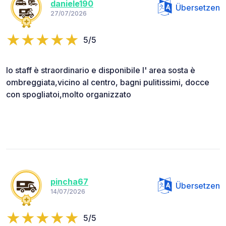
daniele190
Übersetzen
27/07/2026
5/5
lo staff è straordinario e disponibile l' area sosta è
ombreggiata,vicino al centro, bagni pulitissimi, docce
con spogliatoi,molto organizzato
pincha67
Übersetzen
14/07/2026
5/5