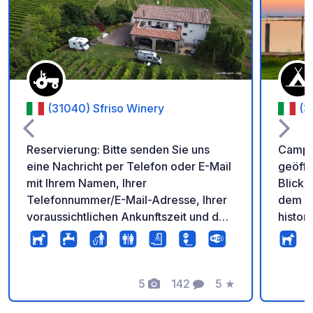
Zu Ihren Favoriten 
(31040) Sfriso Winery
(3
Reservierung: Bitte senden Sie uns
Campin
eine Nachricht per Telefon oder E-Mail
geöffn
mit Ihrem Namen, Ihrer
Blick 
Telefonnummer/E-Mail-Adresse, Ihrer
dem Mo
voraussichtlichen Ankunftszeit und der
histor
Art des Fahrzeugs/Zeltes. Wir
vom Ho
brauchen es, um die verfügbaren
erreic
Räume organisieren zu können.
eine M
Tausend Dank! Check-in: 15:00 – 20:00
5
142
5
★
Stränd
Fotos
Kommentare
Bewertung
Uhr Check-out: maximal 11:00 Uhr Wer
verfüg