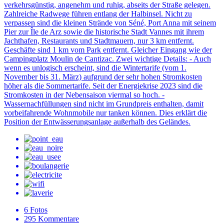
verkehrsgünstig, angenehm und ruhig, abseits der Straße gelegen.
Zahlreiche Radwege führen entlang der Halbinsel. Nicht zu
verpassen sind die kleinen Strände von Séné, Port Anna mit seinem
Pier zur Île de Arz sowie die historische Stadt Vannes mit ihrem
Jachthafen, Restaurants und Stadtmauern, nur 3 km entfernt.
Geschäfte sind 1 km vom Park entfernt. Gleicher Eingang wie der
Campingplatz Moulin de Cantizac. Zwei wichtige Details: - Auch
wenn es unlogisch erscheint, sind die Wintertarife (vom 1.
November bis 31. März) aufgrund der sehr hohen Stromkosten
höher als die Sommertarife. Seit der Energiekrise 2023 sind die
Stromkosten in der Nebensaison viermal so hoch. -
Wassernachfüllungen sind nicht im Grundpreis enthalten, damit
vorbeifahrende Wohnmobile nur tanken können. Dies erklärt die
Position der Entwässerungsanlage außerhalb des Geländes.
6
Fotos
295
Kommentare