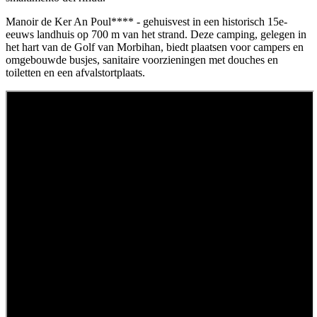
Manoir de Ker An Poul**** - gehuisvest in een historisch 15e-
eeuws landhuis op 700 m van het strand. Deze camping, gelegen in
het hart van de Golf van Morbihan, biedt plaatsen voor campers en
omgebouwde busjes, sanitaire voorzieningen met douches en
toiletten en een afvalstortplaats.