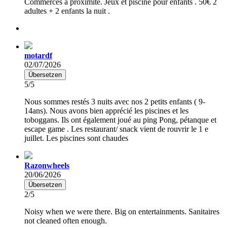
Commerces à proximité. Jeux et piscine pour enfants . 50€ 2
adultes + 2 enfants la nuit .
motardf
02/07/2026
Übersetzen
5/5
Nous sommes restés 3 nuits avec nos 2 petits enfants ( 9-
14ans). Nous avons bien apprécié les piscines et les
toboggans. Ils ont également joué au ping Pong, pétanque et
escape game . Les restaurant/ snack vient de rouvrir le 1 e
juillet. Les piscines sont chaudes
Razonwheels
20/06/2026
Übersetzen
2/5
Noisy when we were there. Big on entertainments. Sanitaires
not cleaned often enough.