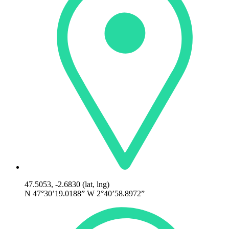
47.5053, -2.6830 (lat, lng)
N 47°30’19.0188” W 2°40’58.8972”