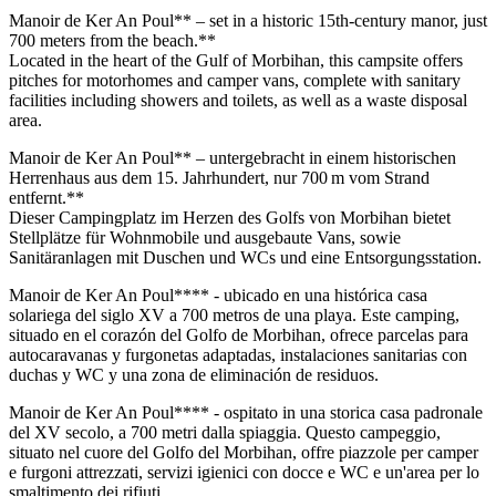
Manoir de Ker An Poul** – set in a historic 15th-century manor, just
700 meters from the beach.**
Located in the heart of the Gulf of Morbihan, this campsite offers
pitches for motorhomes and camper vans, complete with sanitary
facilities including showers and toilets, as well as a waste disposal
area.
Manoir de Ker An Poul** – untergebracht in einem historischen
Herrenhaus aus dem 15. Jahrhundert, nur 700 m vom Strand
entfernt.**
Dieser Campingplatz im Herzen des Golfs von Morbihan bietet
Stellplätze für Wohnmobile und ausgebaute Vans, sowie
Sanitäranlagen mit Duschen und WCs und eine Entsorgungsstation.
Manoir de Ker An Poul**** - ubicado en una histórica casa
solariega del siglo XV a 700 metros de una playa. Este camping,
situado en el corazón del Golfo de Morbihan, ofrece parcelas para
autocaravanas y furgonetas adaptadas, instalaciones sanitarias con
duchas y WC y una zona de eliminación de residuos.
Manoir de Ker An Poul**** - ospitato in una storica casa padronale
del XV secolo, a 700 metri dalla spiaggia. Questo campeggio,
situato nel cuore del Golfo del Morbihan, offre piazzole per camper
e furgoni attrezzati, servizi igienici con docce e WC e un'area per lo
smaltimento dei rifiuti.