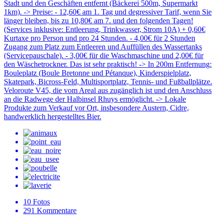
Stadt und den Geschäften entfernt (Bäckerei 500m, Supermarkt
1km). -> Preise: - 12,60€ am 1. Tag und degressiver Tarif, wenn Sie
länger bleiben, bis zu 10,80€ am 7. und den folgenden Tagen!
(Services inklusive: Entleerung, Trinkwasser, Strom 10A) + 0,60€
Kurtaxe pro Person und pro 24 Stunden. - 4,00€ für 2 Stunden
Zugang zum Platz zum Entleeren und Auffüllen des Wassertanks
(Servicepauschale). - 3,00€ für die Waschmaschine und 2,00€ für
den Wäschetrockner. Das ist sehr praktisch! -> In 200m Entfernung:
Bouleplatz (Boule Bretonne und Pétanque), Kinderspielplatz,
Skatepark, Bicross-Feld, Multisportplatz, Tennis- und Fußballplätze.
Veloroute V45, die vom Areal aus zugänglich ist und den Anschluss
an die Radwege der Halbinsel Rhuys ermöglicht. -> Lokale
Produkte zum Verkauf vor Ort, insbesondere Austern, Cidre,
handwerklich hergestelltes Bier.
10
Fotos
291
Kommentare