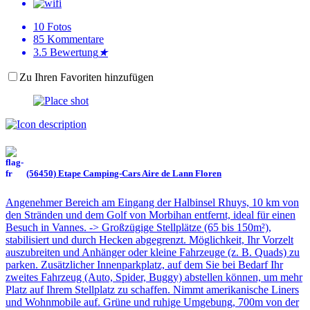
10
Fotos
85
Kommentare
3.5
Bewertung
★
Zu Ihren Favoriten hinzufügen
(56450) Etape Camping-Cars Aire de Lann Floren
Angenehmer Bereich am Eingang der Halbinsel Rhuys, 10 km von
den Stränden und dem Golf von Morbihan entfernt, ideal für einen
Besuch in Vannes. -> Großzügige Stellplätze (65 bis 150m²),
stabilisiert und durch Hecken abgegrenzt. Möglichkeit, Ihr Vorzelt
auszubreiten und Anhänger oder kleine Fahrzeuge (z. B. Quads) zu
parken. Zusätzlicher Innenparkplatz, auf dem Sie bei Bedarf Ihr
zweites Fahrzeug (Auto, Spider, Buggy) abstellen können, um mehr
Platz auf Ihrem Stellplatz zu schaffen. Nimmt amerikanische Liners
und Wohnmobile auf. Grüne und ruhige Umgebung, 700m von der