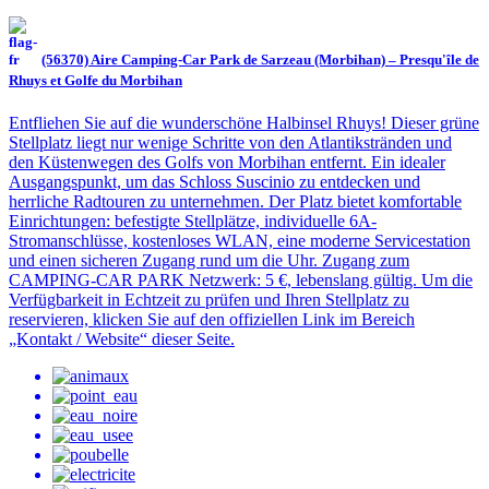
(56370) Aire Camping-Car Park de Sarzeau (Morbihan) – Presqu'île de
Rhuys et Golfe du Morbihan
Entfliehen Sie auf die wunderschöne Halbinsel Rhuys! Dieser grüne
Stellplatz liegt nur wenige Schritte von den Atlantikstränden und
den Küstenwegen des Golfs von Morbihan entfernt. Ein idealer
Ausgangspunkt, um das Schloss Suscinio zu entdecken und
herrliche Radtouren zu unternehmen. Der Platz bietet komfortable
Einrichtungen: befestigte Stellplätze, individuelle 6A-
Stromanschlüsse, kostenloses WLAN, eine moderne Servicestation
und einen sicheren Zugang rund um die Uhr. Zugang zum
CAMPING-CAR PARK Netzwerk: 5 €, lebenslang gültig. Um die
Verfügbarkeit in Echtzeit zu prüfen und Ihren Stellplatz zu
reservieren, klicken Sie auf den offiziellen Link im Bereich
„Kontakt / Website“ dieser Seite.