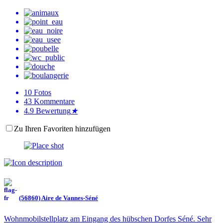
10
Fotos
43
Kommentare
4.9
Bewertung
★
Zu Ihren Favoriten hinzufügen
(56860) Aire de Vannes-Séné
Wohnmobilstellplatz am Eingang des hübschen Dorfes Séné. Sehr