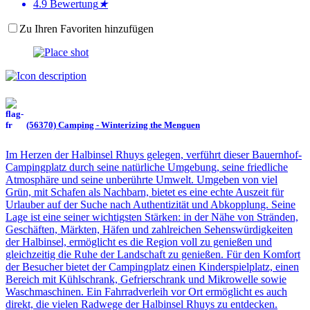
4.9
Bewertung
★
Zu Ihren Favoriten hinzufügen
(56370) Camping - Winterizing the Menguen
Im Herzen der Halbinsel Rhuys gelegen, verführt dieser Bauernhof-
Campingplatz durch seine natürliche Umgebung, seine friedliche
Atmosphäre und seine unberührte Umwelt. Umgeben von viel
Grün, mit Schafen als Nachbarn, bietet es eine echte Auszeit für
Urlauber auf der Suche nach Authentizität und Abkopplung. Seine
Lage ist eine seiner wichtigsten Stärken: in der Nähe von Stränden,
Geschäften, Märkten, Häfen und zahlreichen Sehenswürdigkeiten
der Halbinsel, ermöglicht es die Region voll zu genießen und
gleichzeitig die Ruhe der Landschaft zu genießen. Für den Komfort
der Besucher bietet der Campingplatz einen Kinderspielplatz, einen
Bereich mit Kühlschrank, Gefrierschrank und Mikrowelle sowie
Waschmaschinen. Ein Fahrradverleih vor Ort ermöglicht es auch
direkt, die vielen Radwege der Halbinsel Rhuys zu entdecken.