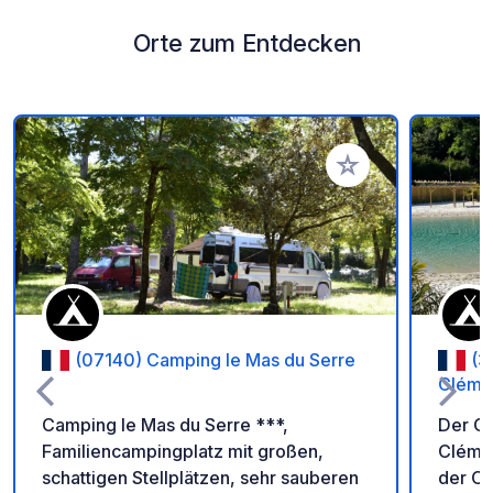
Orte zum Entdecken
Zu Ihren Favoriten 
(07140) Camping le Mas du Serre
(3
Cléme
Camping le Mas du Serre ***,
Der Ca
Familiencampingplatz mit großen,
Clémen
schattigen Stellplätzen, sehr sauberen
der Ce