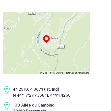
44.2910, 4.0671 (lat, lng)
N 44°17’27.7368” E 4°4’1.4268”
100 Allée du Camping
30160 Peyremale,