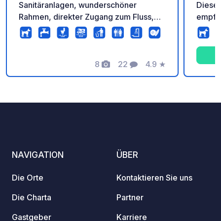
Sanitäranlagen, wunderschöner
Dieser
Rahmen, direkter Zugang zum Fluss,
empfän
schöner Pool umgeben von Vegetation,
schatt
Brotverkauf, Bar, Bouleplatz mit Kugel
Ihren 
zur Verfügung. Wir werden
Einric
wiederkommen!
8
22
4.9
★
Wasser
Fotos
Kommentare
Bewertung
Schwi
ihrem 
Multis
Badmin
andere
Momen
Famili
NAVIGATION
ÜBER
Die Orte
Kontaktieren Sie uns
Die Charta
Partner
Gastgeber
Karriere