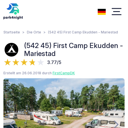
Startseite
Die Orte
(542 45) First Camp Ekudden - Mariestad
(542 45) First Camp Ekudden -
Mariestad
3.77/5
Erstellt am 26.06.2018 durch
FirstCampDK