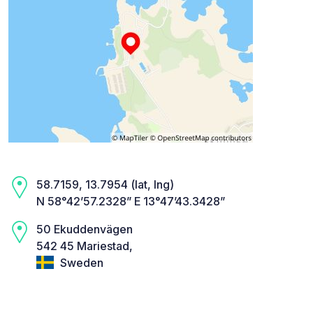
58.7159, 13.7954 (lat, lng)
N 58°42’57.2328” E 13°47’43.3428”
50 Ekuddenvägen
542 45 Mariestad,
Sweden