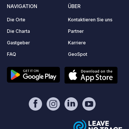
ist im
NAVIGATION
ÜBER
(2km), 
Fahrze
Die Orte
Kontaktieren Sie uns
unsere
Nach v
Die Charta
Partner
von de
Gastgeber
Karriere
ENTS
NUR 
FAQ
GeoSpot