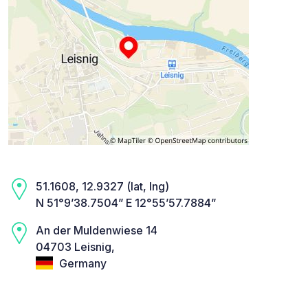
51.1608, 12.9327 (lat, lng)
N 51°9’38.7504” E 12°55’57.7884”
An der Muldenwiese 14
04703 Leisnig,
Germany