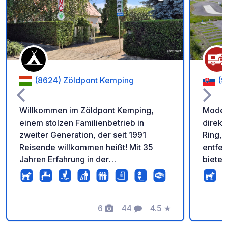
Zu Ihren Favoriten 
(8624) Zöldpont Kemping
(9
Willkommen im Zöldpont Kemping,
Modern
einem stolzen Familienbetrieb in
direkt
zweiter Generation, der seit 1991
Ring, 
Reisende willkommen heißt! Mit 35
entfernt. Dieser Wohnmobil
Jahren Erfahrung in der
bietet
Gastfreundschaft bieten wir ein
mit St
gepflegtes, grünes Gelände mitten im
Abwas
Herzen von Balatonszárszó. Der
Chemie
Campingplatz verfügt über viele alte
6
44
4.5
★
Motors
Fotos
Kommentare
Bewertung
Bäume, die reichlich Schatten
einzig