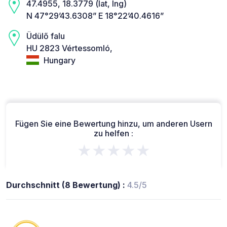
47.4955, 18.3779 (lat, lng)
N 47°29’43.6308” E 18°22’40.4616”
Üdülő falu
HU 2823 Vértessomló,
Hungary
Fügen Sie eine Bewertung hinzu, um anderen Usern
zu helfen :
★★★★★
Durchschnitt (8 Bewertung) :
4.5/5