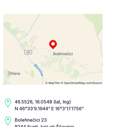
46.5526, 16.0548 (lat, lng)
N 46°33’9.1944” E 16°3’17.1756”
Bolehnečici 23
9244 Sveti Jurij ob Ščavnici,