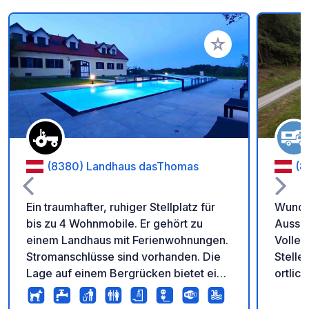
Zu Ihren Favoriten 
(8380) Landhaus dasThomas
(8
Ein traumhafter, ruhiger Stellplatz für
Wunder
bis zu 4 Wohnmobile. Er gehört zu
Aussic
einem Landhaus mit Ferienwohnungen.
Volleyballplatz
Stromanschlüsse sind vorhanden. Die
Stelle
Lage auf einem Bergrücken bietet eine
ortlic
herrliche Aussicht. Ein beheizter Pool
Automi
(12 m lang) steht Ihnen kostenlos zur
2027,