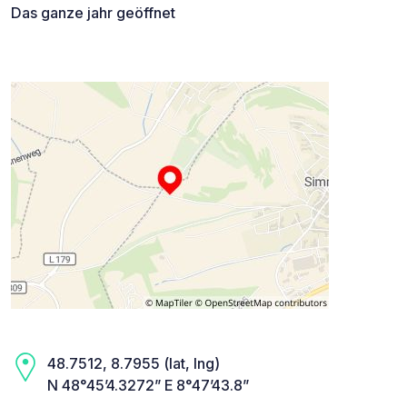
Das ganze jahr geöffnet
48.7512, 8.7955 (lat, lng)
N 48°45’4.3272” E 8°47’43.8”