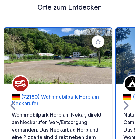
Orte zum Entdecken
Zu Ihren Favoriten 
(72160) Wohnmobilpark Horb am
(7
Neckarufer
Wohnmobilpark Horb am Nekar, direkt
Natur-
am Neckarufer. Ver-/Entsorgung
Campin
vorhanden. Das Neckarbad Horb und
Das Sa
eine Pizzeria sind direkt neben dem
Wohnmo