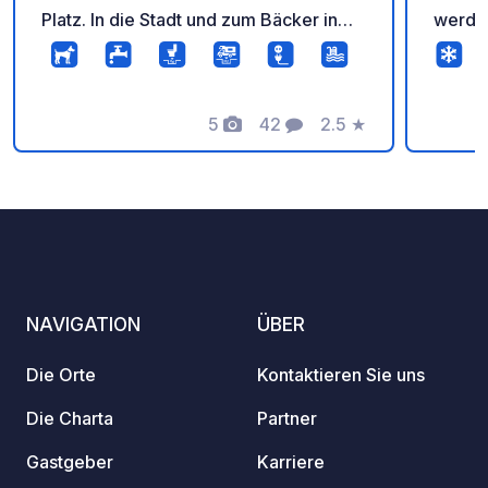
Platz. In die Stadt und zum Bäcker in
werden
sind es ca 12 min Fußweg.
und Ei
unmitt
Spielp
5
42
2.5
★
Murg f
Fotos
Kommentare
Bewertung
Ausgan
Wander
willko
Wasch
gebuch
Auffül
und nu
NAVIGATION
ÜBER
Die Orte
Kontaktieren Sie uns
Die Charta
Partner
Gastgeber
Karriere