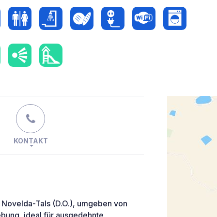
KONTAKT
s Novelda-Tals (D.O.), umgeben von
bung, ideal für ausgedehnte