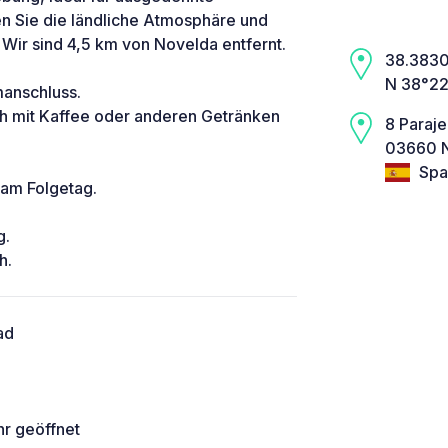
 Sie die ländliche Atmosphäre und
Wir sind 4,5 km von Novelda entfernt.
38.3830,
N 38°22
manschluss.
ch mit Kaffee oder anderen Getränken
8 Paraje
03660 N
Spa
 am Folgetag.
g.
h.
ad
hr geöffnet