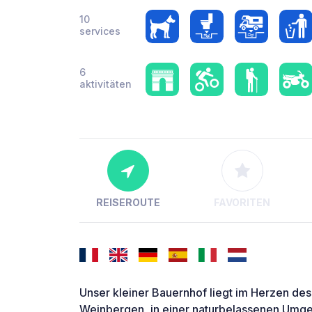
10
services
6
aktivitäten
REISEROUTE
FAVORITEN
Unser kleiner Bauernhof liegt im Herzen de
Weinbergen, in einer naturbelassenen Umge