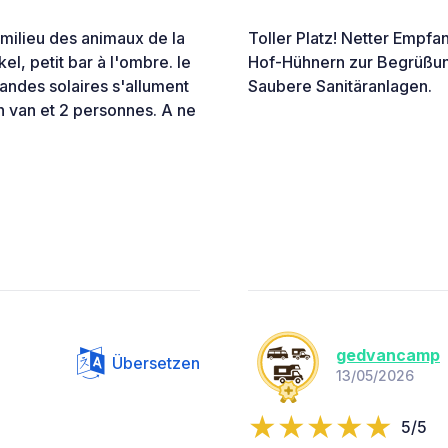
 milieu des animaux de la
Toller Platz! Netter Empfa
kel, petit bar à l'ombre. le
Hof-Hühnern zur Begrüßung
landes solaires s'allument
Saubere Sanitäranlagen.
un van et 2 personnes. A ne
gedvancamp
Übersetzen
13/05/2026
5/5