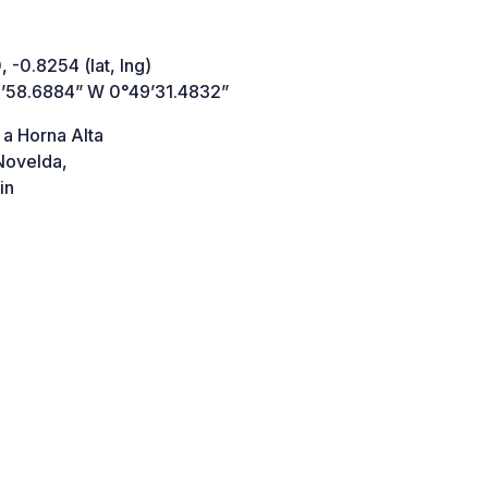
 -0.8254 (lat, lng)
’58.6884” W 0°49’31.4832”
 a Horna Alta
ovelda,
in