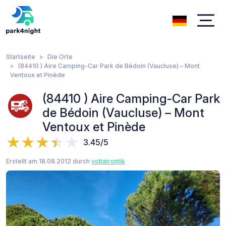
Startseite
Die Orte
(84410 ) Aire Camping-Car Park de Bédoin (Vaucluse) – Mont
Ventoux et Pinède
(84410 ) Aire Camping-Car Park
de Bédoin (Vaucluse) – Mont
Ventoux et Pinède
3.45/5
Erstellt am 18.08.2012 durch
voltatrontik