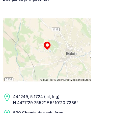
44.1249, 5.1724 (lat, lng)
N 44°7’29.7552” E 5°10’20.7336”
530 Chemin des sablières