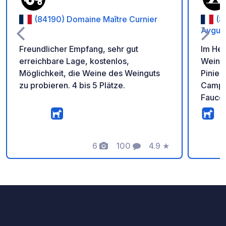
(84190) Domaine Maître Curnier
(8
Aygue
Freundlicher Empfang, sehr gut
Im Her
erreichbare Lage, kostenlos,
Weinbe
Möglichkeit, die Weine des Weinguts
Pinien
zu probieren. 4 bis 5 Plätze.
Campi
Faucon
Vaison
legend
ruhige
6
100
4.9
★
Naturu
Fotos
Kommentare
Bewertung
Campin
ein, a
tanken
Lebens
Als ec
Domain