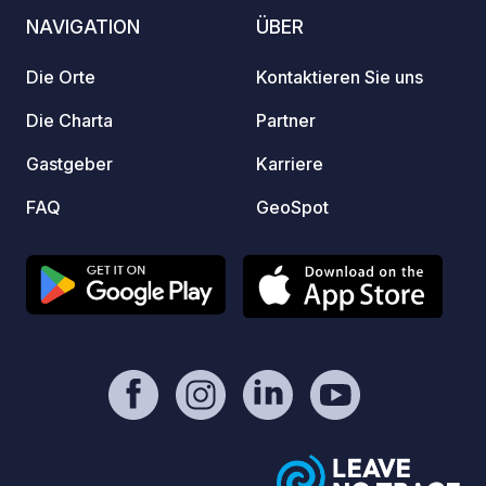
famili
NAVIGATION
ÜBER
authen
Zelt, 
Die Orte
Kontaktieren Sie uns
komfor
genieß
Die Charta
Partner
schatt
Gastgeber
Karriere
zu zwe
Freunden. Vor Ort ist a
FAQ
GeoSpot
entsp
Aufent
Schwi
Restau
Sommer
Ruhebe
Servic
Naturl
und Pr
außer
Ausga