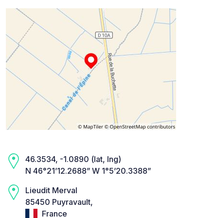
46.3534, -1.0890 (lat, lng)
N 46°21’12.2688” W 1°5’20.3388”
Lieudit Merval
85450 Puyravault,
France