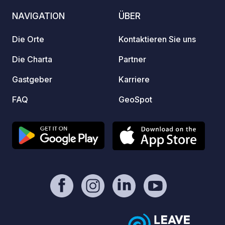
https://www.paypal.com/paypalme/Ti
Käse, 
NAVIGATION
ÜBER
mOst1983 - https://geospot.app/de
Kartof
Gemüse
Die Orte
Kontaktieren Sie uns
oder v
Wir si
Die Charta
Partner
Autoba
Gastgeber
Karriere
Vzhod)
Zwisch
FAQ
GeoSpot
Slowen
Gehmin
wunde
Trboje
Schwim
um die N
werden
Radwe
Kranj,
und bi
länger