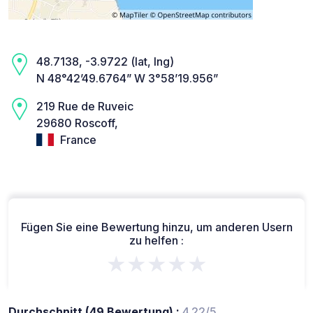
48.7138, -3.9722 (lat, lng)
N 48°42’49.6764” W 3°58’19.956”
219 Rue de Ruveic
29680 Roscoff,
France
Fügen Sie eine Bewertung hinzu, um anderen Usern
zu helfen :
★★★★★
Durchschnitt (49 Bewertung) :
4.22/5