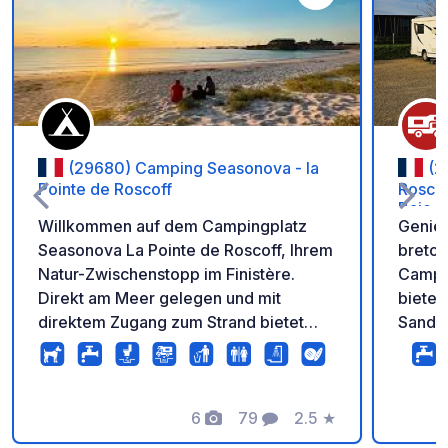
Zu Ihren Favoriten 
(29680) Camping Seasonova - la
(2
Pointe de Roscoff
Roscof
Baie d
Willkommen auf dem Campingplatz
Genieß
Seasonova La Pointe de Roscoff, Ihrem
breton
Natur-Zwischenstopp im Finistère.
Campin
Direkt am Meer gelegen und mit
bietet
direktem Zugang zum Strand bietet
Sandst
unser Campingplatz eine grüne und
mit se
ruhige Umgebung für Ihren Aufenthalt
den Fä
mit dem Wohnmobil oder Campervan.
entdec
Genießen Sie die ideale Lage, nur
6
79
2.5
★
erhols
Fotos
Kommentare
Bewertung
wenige Minuten vom historischen
Finistère. Profitieren 