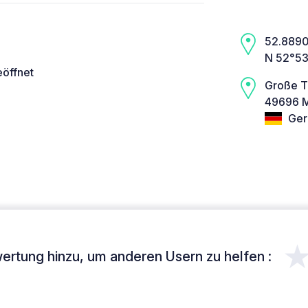
52.8890,
N 52°53
eöffnet
Große T
49696 M
Ger
ertung hinzu, um anderen Usern zu helfen :