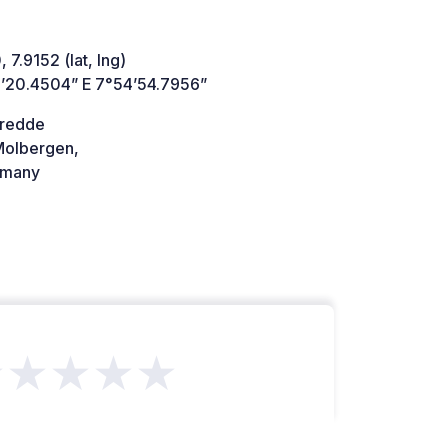
 7.9152 (lat, lng)
’20.4504” E 7°54’54.7956”
redde
olbergen,
many
★★★★★