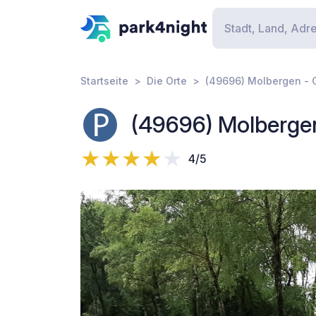
Startseite
Die Orte
(49696) Molbergen - 
(49696) Molberge
4/5