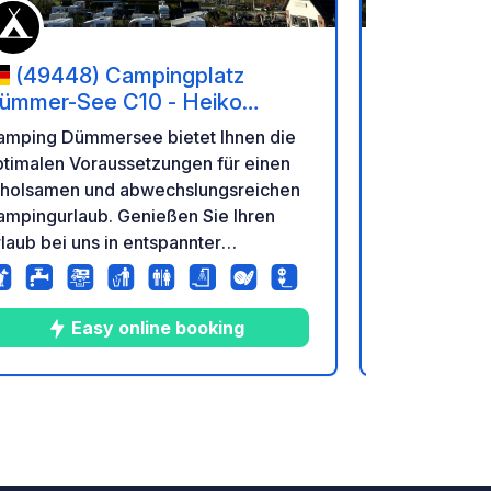
(49448) Campingplatz
(49448
ümmer-See C10 - Heiko
Dümmer-S
icksmeier-Piening
Picksmeie
amping Dümmersee bietet Ihnen die
Camping Düm
ptimalen Voraussetzungen für einen
optimalen V
rholsamen und abwechslungsreichen
erholsamen 
ampingurlaub. Genießen Sie Ihren
Campingurla
laub bei uns in entspannter
Urlaub bei u
amilienatmosphäre und entdecken Sie
Familienatm
en reizvollen Naturpark Dümmer!
den reizvol
Easy online booking
E
10
39
4.7
★
Fotos
Kommentare
Bewertung