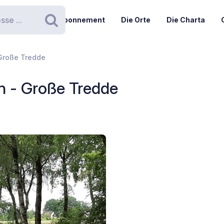
Abonnement
Die Orte
Die Charta
Suchen
Große Tredde
n - Große Tredde