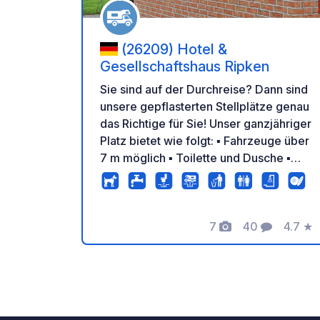
(26209) Hotel &
Gesellschaftshaus Ripken
Sie sind auf der Durchreise? Dann sind
unsere gepflasterten Stellplätze genau
das Richtige für Sie! Unser ganzjähriger
Platz bietet wie folgt: ▪ Fahrzeuge über
7 m möglich ▪ Toilette und Dusche ▪
Strom ▪ Entsorgungseinrichtung ▪
Entsorgung mit Bodeneinlass ▪
Entsorgung Chemietoilette ▪
7
40
4.7
★
Frischwasser ▪ Brötchenservice ▪
Fotos
Kommentare
Bewer
Frühstücksangebot (nur mit
Reservierung) ▪ Gaststätte / Restaurant
/ Biergarten ▪ Spielplatz / Kinder
willkommen ▪ WLAN (Anbieter
Hotsplots) ▪ ruhige Lage ▪ Autobahn