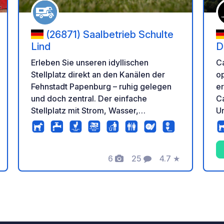
(26871) Saalbetrieb Schulte
Lind
D
P
C
Erleben Sie unseren idyllischen
o
Stellplatz direkt an den Kanälen der
e
Fehnstadt Papenburg – ruhig gelegen
C
und doch zentral. Der einfache
Ur
Stellplatz mit Strom, Wasser,
F
Entsorgungsstation und WC bietet
d
Ihnen einen ruhigen Aufenthalt für 15€
pro Nacht, zzgl. 5€ Strom. Ein
6
25
4.7
★
regionaler Bäcker, eine Eisdiele,
tung
Fotos
Kommentare
Bewertung
Restaurants und Einkaufsmöglichkeiten
befinden sich nur etwa zwei Kilometer
entfernt. Unsere Gaststätte ist nicht
täglich geöffnet – bitte informiert euch
gern vorab telefonisch oder per Mail