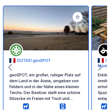
Zu Ihren Favoriten 
(02130) geoSPOT
(5
Monta
geoSPOT; ein großer, ruhiger Platz auf
Entdec
dem Land in der Aisne, umgeben von
inmitt
Feldern und in der Nähe eines kleinen
erhols
Teichs. Der Besitzer stellt eine schöne
Spazi
Sitzecke im Freien mit Tisch und
entspa
Stühlen zur Verfügung. -> Leichter
auf de