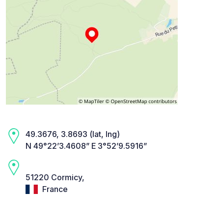
49.3676, 3.8693 (lat, lng)
N 49°22’3.4608” E 3°52’9.5916”
51220 Cormicy,
France