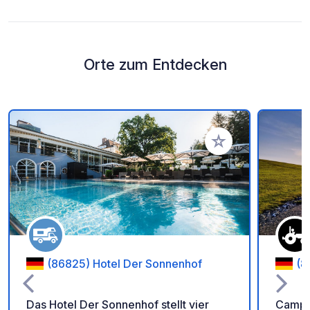
Orte zum Entdecken
Zu Ihren Favoriten 
(86825) Hotel Der Sonnenhof
(8
Das Hotel Der Sonnenhof stellt vier
Campi