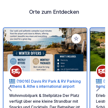
Orte zum Entdecken
Zu Ihren Favoriten 
(19016) Davis RV Park & RV Parking
(1
Athens & Athe s international airport
campi
Wohnmobilpark & Stellplätze Der Platz
Erlebe
verfügt über eine kleine Strandbar mit
Leistu
Snacks und Cocktails. Der Betreiber ist
Schönh