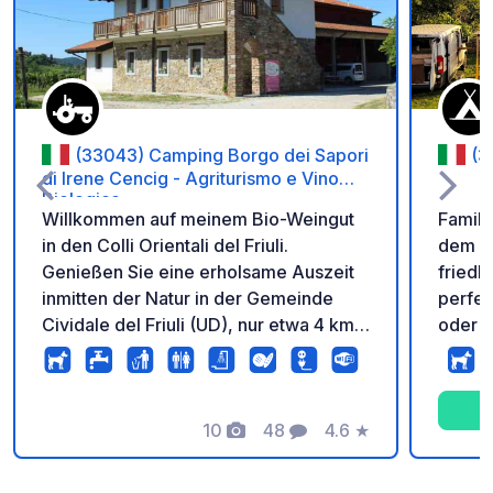
(33043) Camping Borgo dei Sapori
(3
di Irene Cencig - Agriturismo e Vino
Biologico
Willkommen auf meinem Bio-Weingut
Famili
in den Colli Orientali del Friuli.
dem H
Genießen Sie eine erholsame Auszeit
friedl
inmitten der Natur in der Gemeinde
perfek
Cividale del Friuli (UD), nur etwa 4 km
oder R
vom historischen Zentrum unseres
heiße
UNESCO-Weltkulturerbes entfernt. Zu
Wohnw
meinem Camp gehört das Bauernhaus
authen
Borgo dei Sapori, wo Sie meine Weine
10
48
4.6
★
willkommen. A
Fotos
Kommentare
Bewertung
verkosten, frühstücken, essen und Bio-
Badez
Wein sowie andere hausgemachte
mit WC