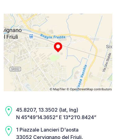
45.8207, 13.3502 (lat, lng)
N 45°49’14.3652” E 13°21’0.8424”
1 Piazzale Lancieri D'aosta
33052 Cervignano del Friuli,