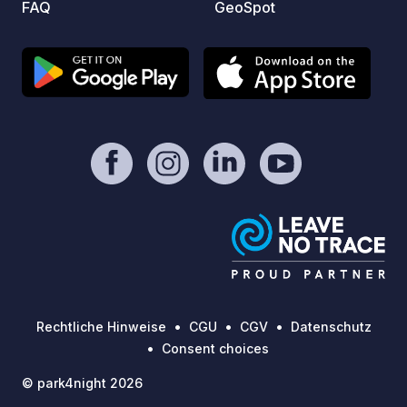
FAQ
GeoSpot
oder l
Buchen
Stellp
direkt
nach Verfüg
Wald u
ein id
Naturl
Liebha
Rechtliche Hinweise
CGU
CGV
Datenschutz
Consent choices
© park4night 2026