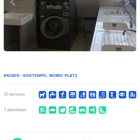
#42400 - KOSTENPFL. WOMO-PLATZ
12 services
7 aktivitäten