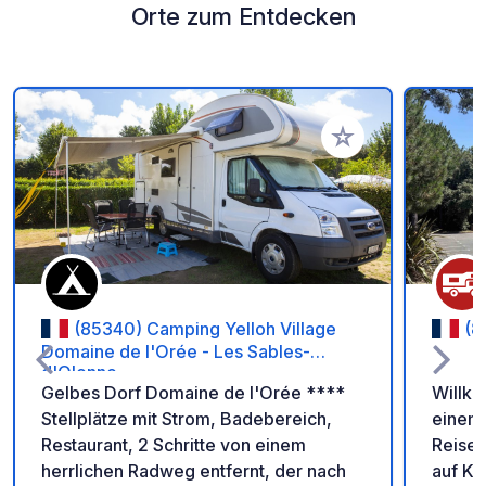
Orte zum Entdecken
Zu Ihren Favoriten 
(85340) Camping Yelloh Village
(8
Domaine de l'Orée - Les Sables-
d'Olonne
Gelbes Dorf Domaine de l'Orée ****
Willko
Stellplätze mit Strom, Badebereich,
einem 
Restaurant, 2 Schritte von einem
Reisen
herrlichen Radweg entfernt, der nach
auf Ko