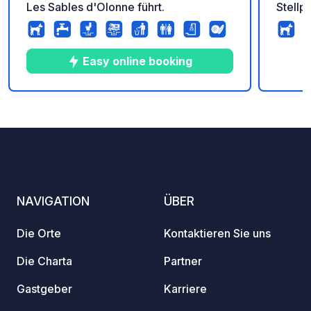
Les Sables d'Olonne führt.
Stellp
Pins in
Vendée
über i
Easy online booking
schat
wenig
vom Strand e
9
7
3.4
★
Fotos
Kommentare
Bewertung
die Be
Wohnmo
Bei ei
Nomad
Servic
NAVIGATION
ÜBER
Anneh
nutzen
Die Orte
Kontaktieren Sie uns
Ostern
Unterh
Die Charta
Partner
(Juli/
Gastgeber
Karriere
Fahrradv
Nomade