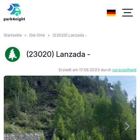
Startseite
Die Orte
(23020) Lanzada -
(23020) Lanzada -
Erstellt am 17.06.2023 durch
saracaulfield