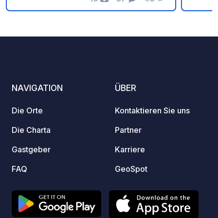
Fotos
Kommentare
Bewertung
mit di
und zu
typisc
Nachha
wir di
und E
und Hü
NAVIGATION
ÜBER
Wurst u
Laden 
Die Orte
Kontaktieren Sie uns
und Ve
Die Charta
Partner
Gastgeber
Karriere
FAQ
GeoSpot