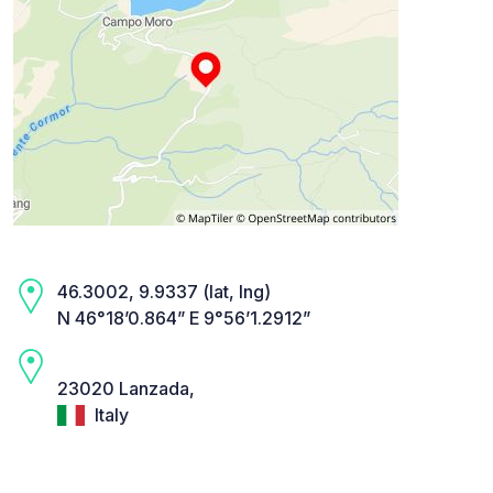
46.3002, 9.9337 (lat, lng)
N 46°18’0.864” E 9°56’1.2912”
23020 Lanzada,
Italy