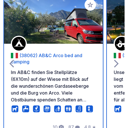
Zu Ihren Favoriten 
(38062) AB&C Arco bed and
(3
camping
Im AB&C finden Sie Stellplätze
Unser 
(6X10m) auf der Wiese mit Blick auf
liegt
die wunderschönen Gardaseeberge
vom G
und die Burg von Arco. Viele
entfer
Obstbäume spenden Schatten an
für all
heißen Tagen. Die gepflegten
der Na
Sanitäranlagen befinden sich im Haus.
möchten. unseren Tie
wollen
10
87
4.8
★
dem lä