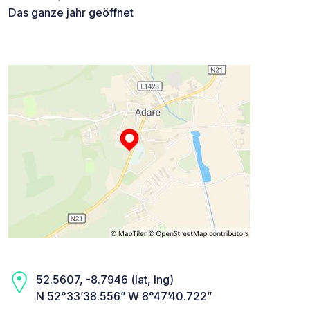
Das ganze jahr geöffnet
52.5607, -8.7946 (lat, lng)
N 52°33’38.556” W 8°47’40.722”