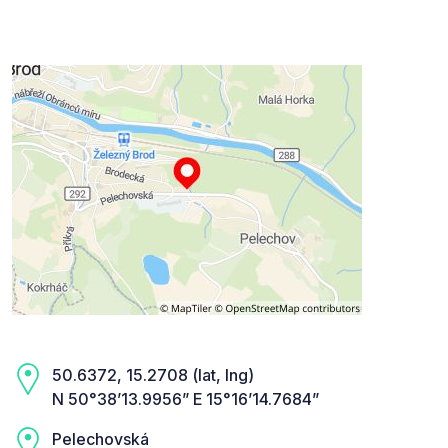
50.6372, 15.2708 (lat, lng)
N 50°38’13.9956” E 15°16’14.7684”
Pelechovská