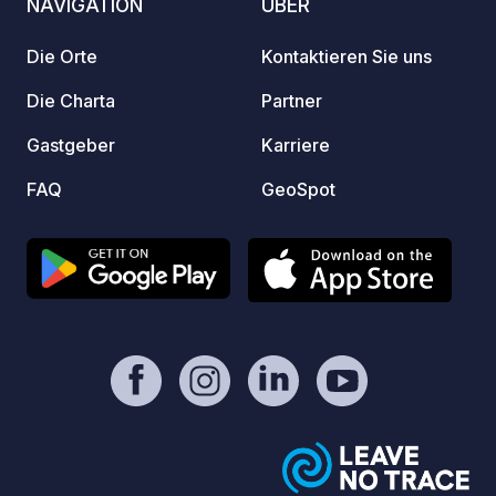
NAVIGATION
ÜBER
Sporta
Badmin
Die Orte
Kontaktieren Sie uns
Wellne
des Ho
Die Charta
Partner
Im Hot
Gastgeber
Karriere
Frühst
Parkpl
FAQ
GeoSpot
länger
die Mö
auszu
aufzus
geschl
24 Stu
geöffn
(CZK),
bezahl
ist, öf
Geländ
Räder 