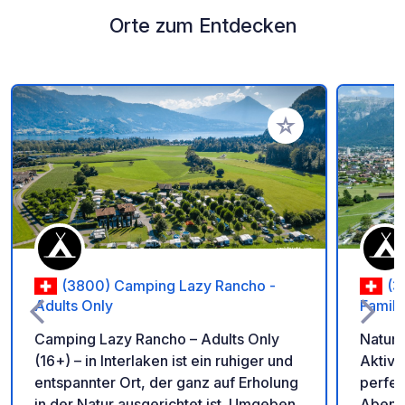
Orte zum Entdecken
Zu Ihren Favoriten 
(3800) Camping Lazy Rancho -
(3
Adults Only
Family
Camping Lazy Rancho – Adults Only
Naturl
(16+) – in Interlaken ist ein ruhiger und
Aktivu
entspannter Ort, der ganz auf Erholung
perfek
in der Natur ausgerichtet ist. Umgeben
Abent