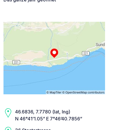
46.6836, 7.7780 (lat, lng)
N 46°41’1.05” E 7°46’40.7856”