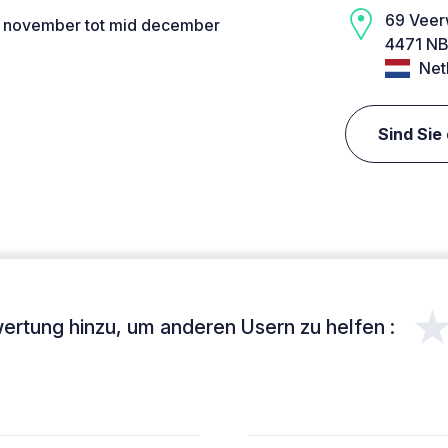
69 Vee
d november tot mid december
4471 NB
Net
Sind Sie
ertung hinzu, um anderen Usern zu helfen :