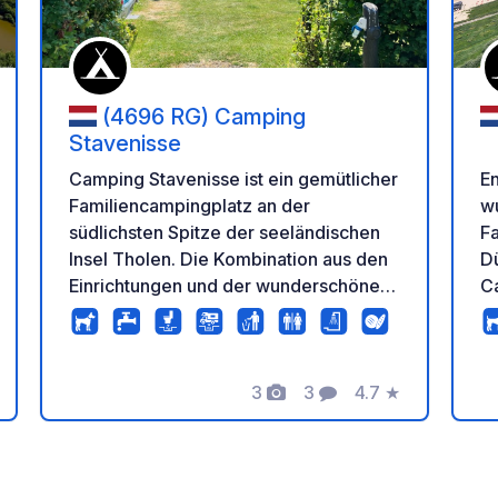
(4696 RG) Camping
Stavenisse
E
Camping Stavenisse ist ein gemütlicher
w
Familiencampingplatz an der
F
südlichsten Spitze der seeländischen
D
Insel Tholen. Die Kombination aus den
Ca
Einrichtungen und der wunderschönen
c
Lage direkt an der Oosterschelde sorgt
En
dafür, dass es auf und außerhalb des
st
Campingplatzes mehr als genug zu tun
3
3
4.7
★
w
gibt. Ein einzigartiger Ort!
tung
Fotos
Kommentare
Bewertung
P
a
I