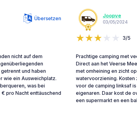
Joopve
Übersetzen
03/05/2024
3/5
nden nicht auf dem
Prachtige camping met veel
gegenüberliegenden
Direct aan het Veerse Mee
n getrennt und haben
met omheining en zicht op 
r wie ein Ausweichplatz.
watervoorziening. Kosten 
überqueren, was bei
voor de camping linksaf i
0 € pro Nacht enttäuschend
eigenaren. Daar kost de o
een supermarkt en een ba