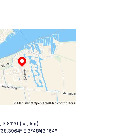
 3.8120 (lat, lng)
’38.3964” E 3°48’43.164”