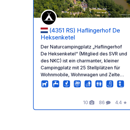
(4351 RS) Haflingerhof De
Heksenketel
Der Naturcampingplatz „Haflingerhof
De Heksenketel“ (Mitglied des SVR und
des NKC) ist ein charmanter, kleiner
Campingplatz mit 25 Stellplätzen für
Wohnmobile, Wohnwagen und Zelte
(Wanderzelte), eingebettet in eine
windgeschützte Grünanlage. Die
Stellplätze sind mit Muscheln
10
86
4.4
★
gepflastert und verfügen über einen
Fotos
Kommentare
Bewer
Trinkwasserhahn, einen 16-Ampere-
Stromanschluss und Kabelfernsehen.
Der Campingplatz bietet exzellenten