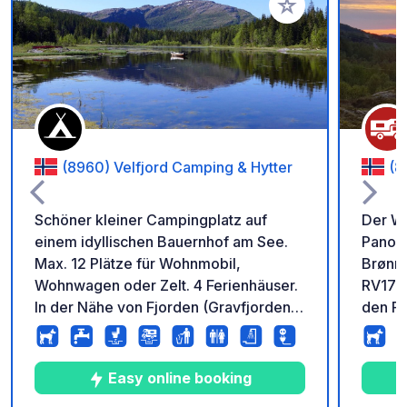
Zu Ihren Favoriten 
(8960) Velfjord Camping & Hytter
(8
Schöner kleiner Campingplatz auf
Der Wo
einem idyllischen Bauernhof am See.
Panora
Max. 12 Plätze für Wohnmobil,
Brønnø
Wohnwagen oder Zelt. 4 Ferienhäuser.
RV17 e
In der Nähe von Fjorden (Gravfjorden +
den Fjord. Wir bieten
Velfjorden). Blick auf See und Berge.
Stellp
Wanderwege direkt vom Campingplatz
Rasenfläche. Eini
aus. Vor Ort Verleih von Ruderbooten,
besond
Easy online booking
Kanus und Tretbooten, Verkauf von
Fahrz