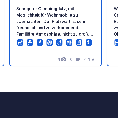
Sehr guter Campingplatz, mit
W
Möglichkeit für Wohnmobile zu
C
übernachten. Der Platzwart ist sehr
Rü
freundlich und zu vorkommend.
z
Familiäre Atmosphäre, nicht zu groß,
O
direkt am Plöner See. Für Gäste mit
N
Hund ist unser oberer Campingplatz
Zu
vorgesehen, ohne direkten Zugang mit
fa
Hund zum See über den unteren
4
61
4.4
★
E
Fotos
Kommentare
Bewertung
Campingplatz. Ansonsten könnt ihr
G
überall mit Hund an den See incl.
ei
tung
unserem Hundebadesteg nahe am
La
Campingplatz.
gr
W
k
er
sc
St