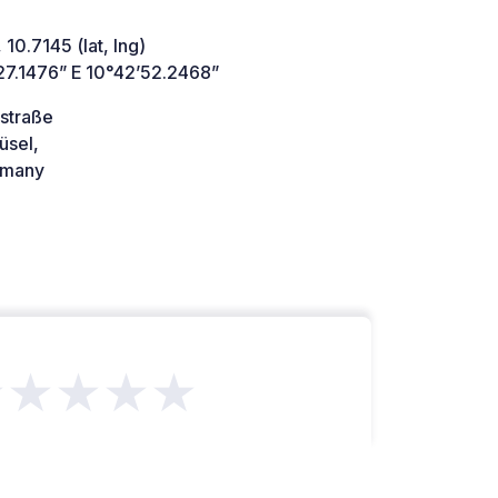
 10.7145 (lat, lng)
27.1476” E 10°42’52.2468”
straße
üsel,
many
★★★★★