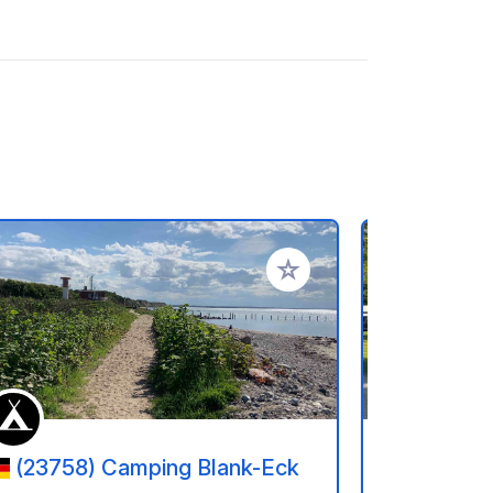
en hinzufügen
Zu Ihren Favoriten hinzufü
(23758) Camping Blank-Eck
(23795