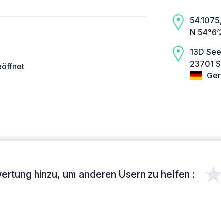
54.1075,
N 54°6’
13D See
23701 S
eöffnet
Ger
ertung hinzu, um anderen Usern zu helfen :