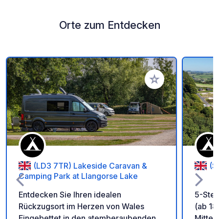
Orte zum Entdecken
Zu Ihren Favoriten 
(LD3 7TR) Lakeside Caravan &
(S
Camping Park at Llangorse Lake
Entdecken Sie Ihren idealen
5-Ster
Rückzugsort im Herzen von Wales
(ab 18
Eingebettet in den atemberaubenden
Mittel