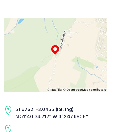
51.6762, -3.0466 (lat, lng)
N 51°40’34.212” W 3°2’47.6808”