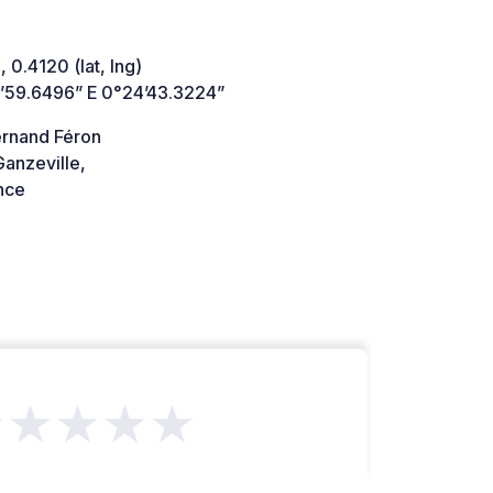
 0.4120 (lat, lng)
’59.6496” E 0°24’43.3224”
ernand Féron
anzeville,
nce
★★★★★