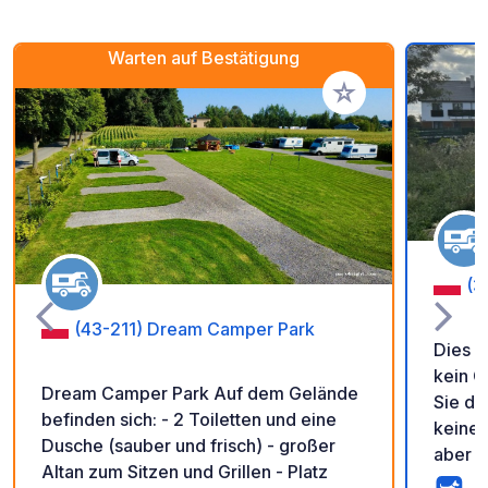
Warten auf Bestätigung
Zu Ihren Favoriten 
(3
(43-211) Dream Camper Park
Dies i
kein C
Dream Camper Park Auf dem Gelände
Sie da
befinden sich: - 2 Toiletten und eine
keine 
Dusche (sauber und frisch) - großer
aber alles 
Altan zum Sitzen und Grillen - Platz
zum En