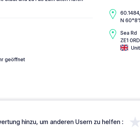
60.1484, 
N 60°8’
Sea Rd
ZE1 0RD
Uni
hr geöffnet
ertung hinzu, um anderen Usern zu helfen :