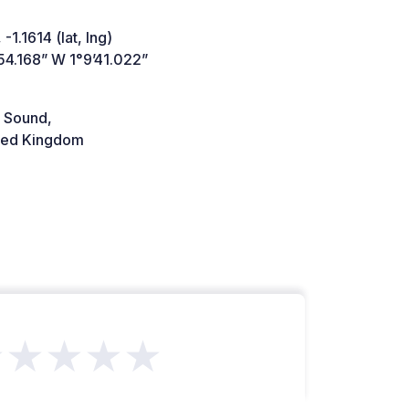
-1.1614 (lat, lng)
54.168” W 1°9’41.022”
 Sound,
ted Kingdom
★★★★★