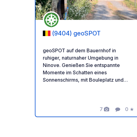
(9404) geoSPOT
geoSPOT auf dem Bauernhof in
ruhiger, naturnaher Umgebung in
Ninove. Genießen Sie entspannte
Momente im Schatten eines
Sonnenschirms, mit Bouleplatz und
Ponyreiten für Kinder. Ein idealer Ort
für eine erholsame Auszeit. Vielen
Dank an den Besitzer für diesen tollen
geoSPOT! :) Zur Erinnerung: - Denken
7
0
★
Fotos
Komment
Bewe
Sie daran, den geoCode bei Ihrer
Ankunft zu registrieren - Mein
Fahrzeug ist mit Sanitäranlagen