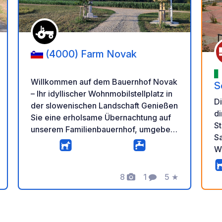
(4000) Farm Novak
Willkommen auf dem Bauernhof Novak
S
– Ihr idyllischer Wohnmobilstellplatz in
D
der slowenischen Landschaft Genießen
di
Sie eine erholsame Übernachtung auf
St
unserem Familienbauernhof, umgeben
S
von Natur und authentischem
W
Landleben. Der großzügige und ruhige
V
Parkplatz liegt in unmittelbarer Nähe zu
G
unseren Kühen, Hühnern und unserem
8
1
5
★
ar
rtung
Fotos
Kommentar
Bewertung
je
Pony und bietet Ihnen die perfekte
a
Balance zwischen Bauernhofleben und
id
Entspannung. Unser rund um die Uhr
un